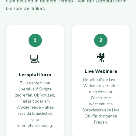
Flexibel und in deinem Tempo – von der Lernplattform
bis zum Zertifikat.
1
2
🎥
💻
Live Webinare
Lernplattform
Regelmäßige Live-
Zu jederzeit, von
Webinare vertiefen
überall auf Skripte
dein Wissen.
zugreifen. Ob Vollzeit,
Zusätzliche
Teilzeit oder am
wöchentliche
Wochenende – alles
Sprechzeiten im Live
was du brauchst ist
Call für dringende
eine
Fragen.
Internetverbindung.