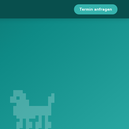
Termin anfragen
🐩