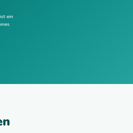
ist ein
eines
en