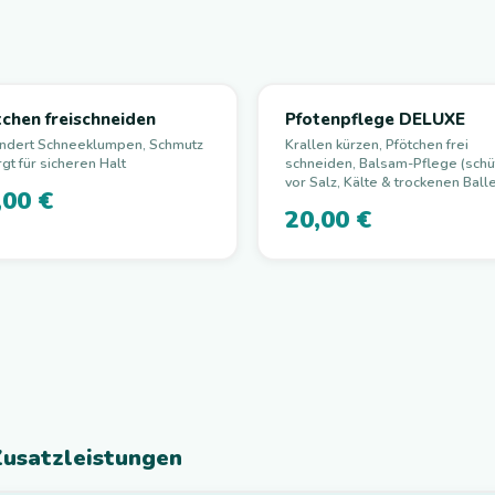
tchen freischneiden
Pfotenpflege DELUXE
indert Schneeklumpen, Schmutz
Krallen kürzen, Pfötchen frei
gt für sicheren Halt
schneiden, Balsam-Pflege (schü
vor Salz, Kälte & trockenen Ball
,00 €
20,00 €
Zusatzleistungen