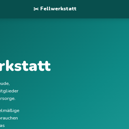
✂️ Fellwerkstatt
rkstatt
eude,
itglieder
rsorge.
gelmäßige
 brauchen
as